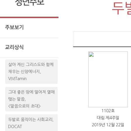
청년주보
두
주보보기
교리상식
살아 계신 그리스도와 함께
채우는 신앙에너지,
VIVITamin
그대 좋은 땅에 떨어져 열매
맺는 말씀,
<말씀으로의 초대>
1102호
대림 제4주일
두발로 움직이는 사회교리,
2019년 12월 22일
DOCAT