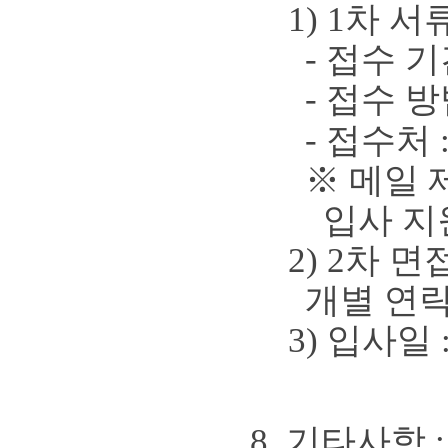
1) 1
차 서
-
접수 
-
접수 
-
접수처
※
메일 
입사 
2) 2
차 면
개별 연
3)
입사일
8.
기타사항