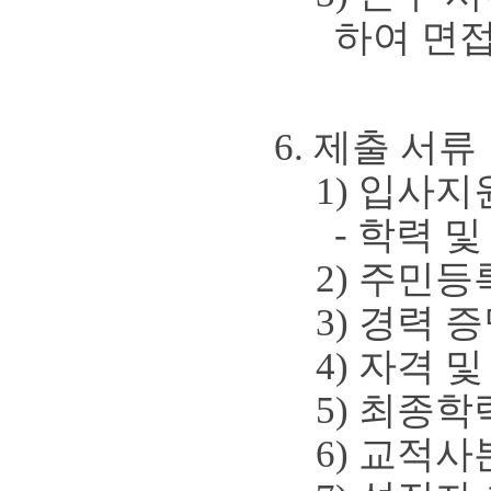
하여 면접
6.
제출 서류
1)
입사지
-
학력 
2)
주민등
3)
경력 
4)
자격 및
5)
최종학
6)
교적사