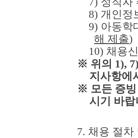
7)
성직자
8)
개인정
9)
아동학
해 제출
)
10)
채용
※
위의
1), 7
지사항에서
※
모든 증빙
시기 바랍
7.
채용 절차