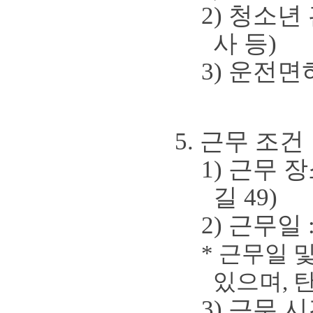
2)
청소년 
사 등
)
3)
운전면
5.
근무 조건
1)
근무 
길
49)
2)
근무일
*
근무일 및
있으며
,
3)
근무 시