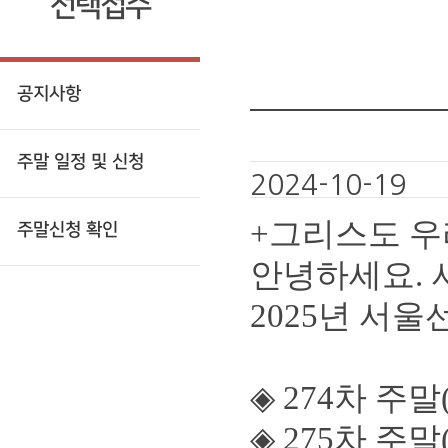
선택접수
공지사항
주말 일정 및 신청
2024-10-19
+
그리스도 우
주말신청 확인
안녕하세요
.
2025
년 서울
◈
274
차 주말
◈
275
차 주말