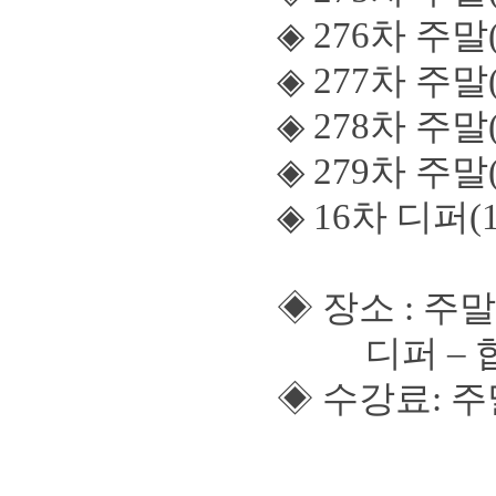
◈
276
차 주말
◈
277
차 주말
◈
278
차 주말
◈
279
차 주말
◈
16
차 디퍼
(
◈
장소
:
주
디퍼
–
◈
수강료
:
주